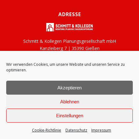
ADRESSE
Schmitt & Kollegen Planungsgesellschaft mbH
Kanzleiberg 7 | 35390 Gießen
Wir verwenden Cookies, um unsere Website und unseren Service zu
KONTAKT
optimieren.
Tel: 0641 / 38 97 28
Fax: 0641 / 39 03 17
Akzeptieren
E-Mail: plangmbh@schmitt-gi.de
Ablehnen
Einstellungen
Cookie-Richtlinie
Datenschutz
Impressum