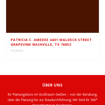
PATRICIA C. AMEDEE 4401 WALDECK STREET
GRAPEVINE NASHVILLE, TX 76052
FLORIDA
ÜBER UNS
Ihr Planungsbüro im Großraum Gießen – von der Beratung,
über die Planung bis zur Baudurchführung. Wir Sind ihr 360°