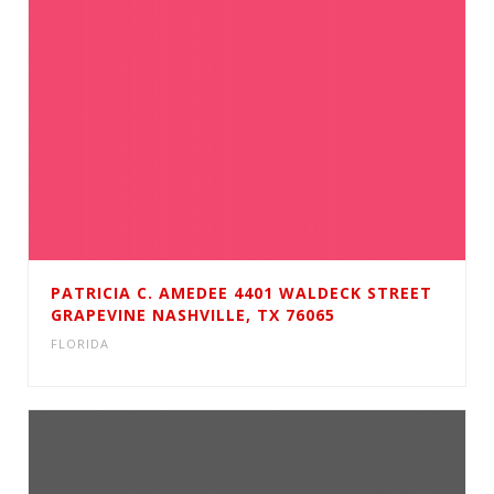
PATRICIA C. AMEDEE 4401 WALDECK STREET
GRAPEVINE NASHVILLE, TX 76065
FLORIDA